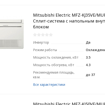
Mitsubishi Electric MFZ-KJ35VE/MU
Сплит-система с напольным вну
блоком
Инвертор
Да
Режим работы
Охлаждени
Мощность охлаждения, кВт
3.5
Мощность обогрева, кВт
4.3
Рекомендуемая площадь,
до 37
кв.м.
Все характеристики
Mitsubishi Electric MFZ-KJ50VE/MU