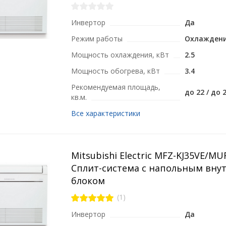
Инвертор
Да
Режим работы
Охлаждени
Мощность охлаждения, кВт
2.5
Мощность обогрева, кВт
3.4
Рекомендуемая площадь,
до 22 / до 
кв.м.
Все характеристики
Mitsubishi Electric MFZ-KJ35VE/M
Сплит-система с напольным вну
блоком
(1)
Инвертор
Да