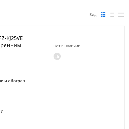
Вид
FZ-KJ25VE
тренним
Нет в наличии
е и обогрев
27