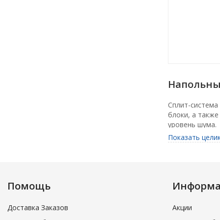
Напольны
Сплит-система
блоки, а также
уровень шума.
Показать цели
Изящный дизайн
Подача воздуха
независимым п
Помощь
Информ
В комплекте с
настенный про
Доставка Заказов
Акции