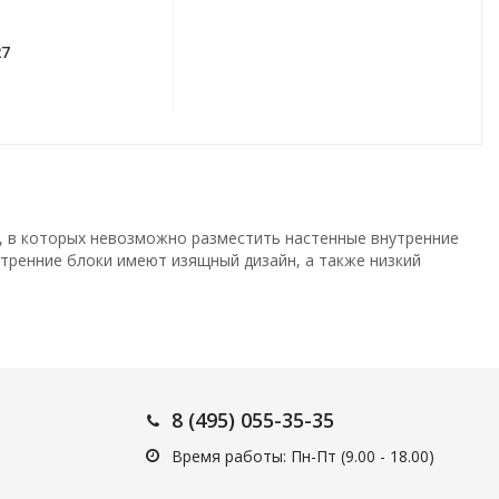
27
, в которых невозможно разместить настенные внутренние
утренние блоки имеют изящный дизайн, а также низкий
ораспределения имеет 3 направляющих воздушного потока с
8 (495) 055-35-35
ительного интерфейса MAC-333IF-E можно подключить
Время работы: Пн-Пт (9.00 - 18.00)
ицированный пользовательский интерфейс.