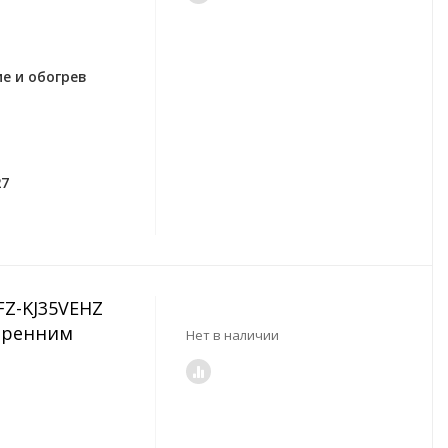
е и обогрев
27
UFZ-KJ35VEHZ
тренним
Нет в наличии