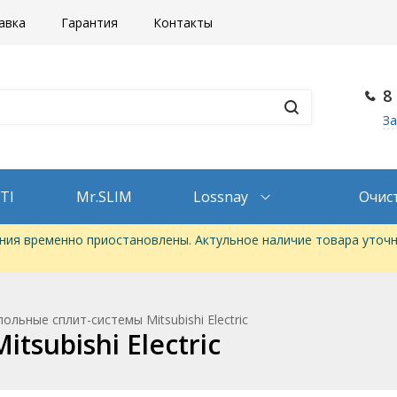
авка
Гарантия
Контакты
8
За
TI
Mr.SLIM
Lossnay
Очис
ия временно приостановлены. Актульное наличие товара уточн
ольные сплит-системы Mitsubishi Electric
subishi Electric