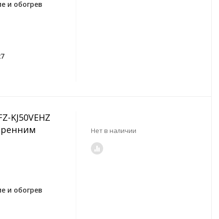
е и обогрев
27
UFZ-KJ50VEHZ
тренним
Нет в наличии
е и обогрев