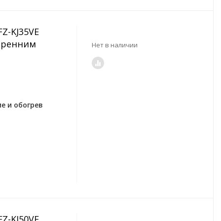
FZ-KJ35VE
тренним
Нет в наличии
е и обогрев
FZ-KJ50VE