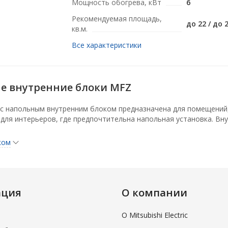
Мощность обогрева, кВт
6
Рекомендуемая площадь,
до 22 / до 
кв.м.
Все характеристики
е внутренние блоки MFZ
 с напольным внутренним блоком предназначена для помещений
 для интерьеров, где предпочтительна напольная установка. Вн
ком
, компактная и легкая конструкция. Низкий уровень шума.
 вверх или в двух направлениях: вверх и вниз. Система воздух
риводом.
ация
О компании
 блоком поставляется ИК-пульт управления. С помощью дополн
водной пульт управления PAR-33MAAG. Этот пульт имеет русиф
О Mitsubishi Electric