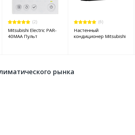
(2)
(6)
Mitsubishi Electric PAR-
Настенный
40MAA Пульт
кондиционер Mitsubishi
управления
Electric MSZ-LN25VGB /
MUZ-LN25VG
 климатического рынка