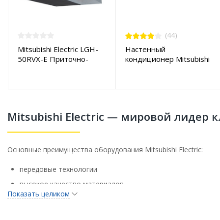
(44)
Mitsubishi Electric LGH-
Настенный
50RVX-E Приточно-
кондиционер Mitsubishi
вытяжная установка
Electric MSZ-BT20VG /
MUZ-BT20VG
Mitsubishi Electric — мировой лидер
Основные преимущества оборудования Mitsubishi Electric:
передовые технологии
высокое качество материалов
Показать целиком
энергоэффективность
бесшумность