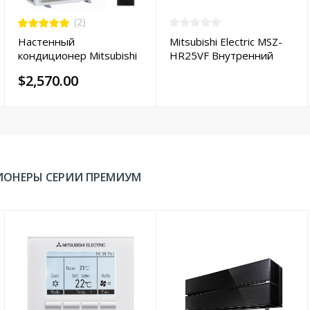
(2)
Настенный
Mitsubishi Electric MSZ-
кондиционер Mitsubishi
HR25VF Внутренний
Electric MSZ-EF35VGKB /
блок настенного типа
$2,570.00
MUZ-EF35VG
ОНЕРЫ СЕРИИ ПРЕМИУМ