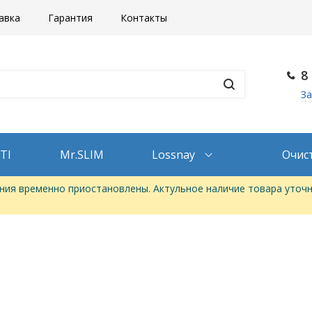
авка
Гарантия
Контакты
8
За
TI
Mr.SLIM
Lossnay
Очис
ия временно приостановлены. Актульное наличие товара уточн