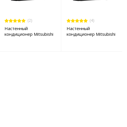
(2)
(4)
Настенный
Настенный
кондиционер Mitsubishi
кондиционер Mitsubishi
Electric MSZ-LN35VGB /
Electric MSZ-LN50VGB /
MUZ-LN35VG
MUZ-LN50VG