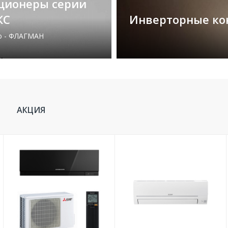
ционеры серии
КС
Инверторные ко
о - ФЛАГМАН
АКЦИЯ