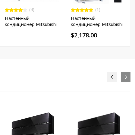
(4)
(1)
Настенный
Настенный
кондиционер Mitsubishi
кондиционер Mitsubishi
Electric MSZ-LN25VGB /
Electric MSZ-EF25VGKS /
$2,178.00
MUZ-LN25VGHZ
MUZ-EF25VG