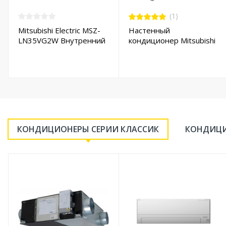
(1)
Mitsubishi Electric MSZ-
Настенный
LN35VG2W Внутренний
кондиционер Mitsubishi
блок настенного типа
Electric MSZ-LN35VGW /
MUZ-LN35VGHZ
КОНДИЦИОНЕРЫ СЕРИИ КЛАССИК
КОНДИЦИ