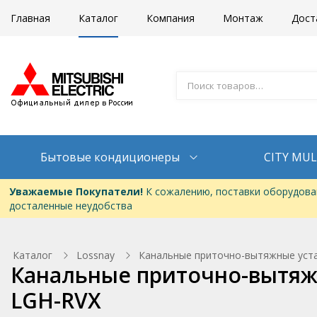
Главная
Каталог
Компания
Монтаж
Дост
Бытовые кондиционеры
CITY MUL
Уважаемые Покупатели!
К сожалению, поставки оборудован
досталенные неудобства
Каталог
Lossnay
Канальные приточно-вытяжные устан
Канальные приточно-вытяжн
LGH-RVX