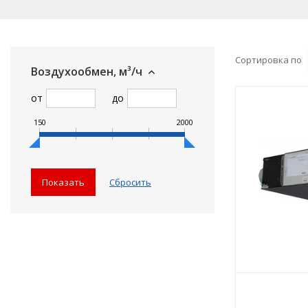
Сортировка по
Воздухообмен, м³/ч
от
до
150
613
1075
1538
2000