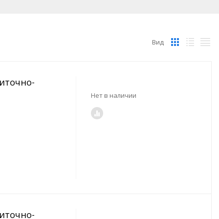
Вид
риточно-
Нет в наличии
риточно-