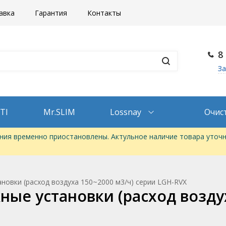
авка
Гарантия
Контакты
8
За
TI
Mr.SLIM
Lossnay
Очис
ия временно приостановлены. Актульное наличие товара уточн
овки (расход воздуха 150~2000 м3/ч) серии LGH-RVX
ые установки (расход воздух