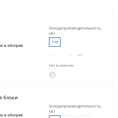
Холодопроизводительность,
кВт
7.10
е и обогрев
шт
Нет в наличии
е блоки
Холодопроизводительность,
кВт
е и обогрев