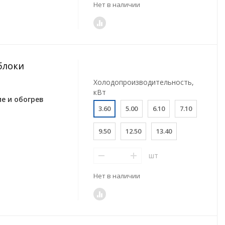
Нет в наличии
блоки
Холодопроизводительность,
кВт
е и обогрев
3.60
5.00
6.10
7.10
9.50
12.50
13.40
шт
Нет в наличии