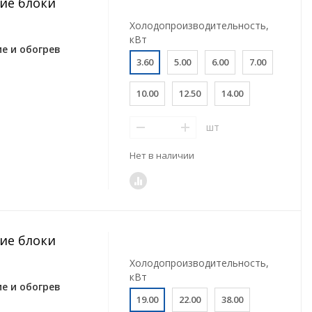
ие блоки
Холодопроизводительность,
кВт
е и обогрев
3.60
5.00
6.00
7.00
10.00
12.50
14.00
шт
Нет в наличии
ие блоки
Холодопроизводительность,
кВт
е и обогрев
19.00
22.00
38.00