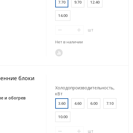
7.70
9.70
12.40
14.00
шт
Нет в наличии
ренние блоки
Холодопроизводительность,
кВт
е и обогрев
3.60
4.60
6.00
7.10
10.00
шт