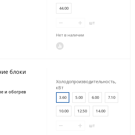
44.00
шт
Нет в наличии
ние блоки
Холодопроизводительность,
кВт
е и обогрев
3.60
5.00
6.00
7.10
10.00
12.50
14.00
шт