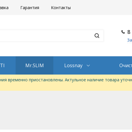
авка
Гарантия
Контакты
8
За
TI
Mr.SLIM
Lossnay
Очис
ия временно приостановлены. Актульное наличие товара уточн