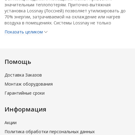
значительным теплопотерям. Приточно-вытяжная
установка Lossnay (Лоссней) позволяет утилизировать до
70% энергии, затрачиваемой на охлаждение или нагрев
воздуха в помещениях. Системы Lossnay не только
снижают операционные затраты на электроэнергию, но и
Показать целиком
позволяют снизить стоимость оборудования до 30%
благодаря установке менее мощных моделей.
Вентиляционная установка Lossnay утилизирует явную и
скрытую теплоту воздуха, то есть почти выравнивает не
только температуру приточного и вытяжного воздуха, но и
Помощь
его влагосодержание. Благодаря использованию
специального материала рекуператора приточный воздух
Доставка Заказов
охлаждается и осушается летом, а также нагревается и
увлажняется зимой за счет вытяжного воздуха. Материал
Монтаж оборудования
рекуператора имеет избирательную проницаемость к
Гарантийные сроки
различным газам, что обеспечивает свободное
прохождение водяного пара и препятствует прониканию
загрязняющих веществ (углекислый газ, аммиак) через
Информация
стенки теплообменника.
Акции
Политика обработки персональных данных