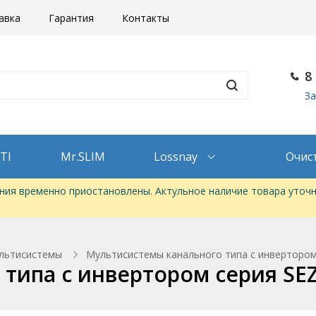
авка
Гарантия
Контакты
8
За
TI
Mr.SLIM
Lossnay
Очис
ия временно приостановлены. Актульное наличие товара уточн
льтисистемы
Мультисистемы канального типа с инвертором
типа с инвертором серия SE